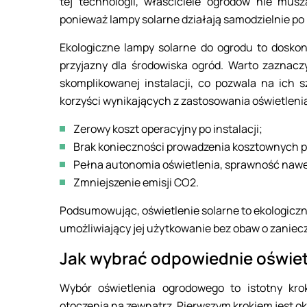
tej technologii, właściciele ogrodów nie musz
ponieważ lampy solarne działają samodzielnie po
Ekologiczne lampy solarne do ogrodu to doskon
przyjazny dla środowiska ogród. Warto zaznacz
skomplikowanej instalacji, co pozwala na ich s
korzyści wynikających z zastosowania oświetleni
Zerowy koszt operacyjny po instalacji;
Brak konieczności prowadzenia kosztownych p
Pełna autonomia oświetlenia, sprawność nawe
Zmniejszenie emisji CO2.
Podsumowując, oświetlenie solarne to ekologiczn
umożliwiający jej użytkowanie bez obaw o zaniec
Jak wybrać odpowiednie oświet
Wybór oświetlenia ogrodowego to istotny kro
otoczenia na zewnątrz. Pierwszym krokiem jest o