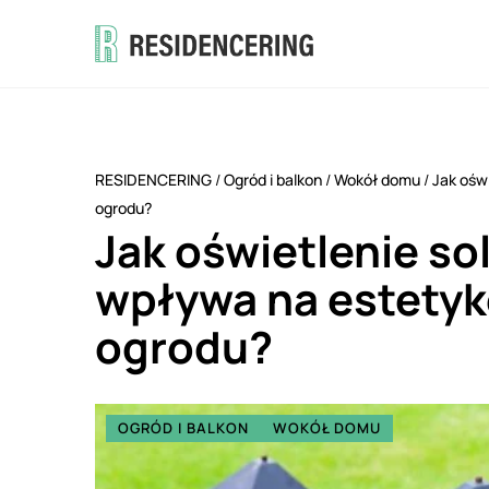
RESIDENCERING
/
Ogród i balkon
/
Wokół domu
/
Jak ośw
ogrodu?
Jak oświetlenie s
wpływa na estetyk
ogrodu?
OGRÓD I BALKON
WOKÓŁ DOMU