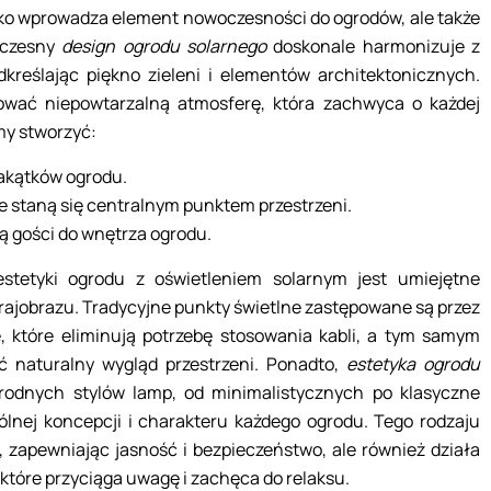
tylko wprowadza element nowoczesności do ogrodów, ale także
łczesny
design ogrodu solarnego
doskonale harmonizuje z
reślając piękno zieleni i elementów architektonicznych.
ać niepowtarzalną atmosferę, która zachwyca o każdej
my stworzyć:
akątków ogrodu.
re staną się centralnym punktem przestrzeni.
zą gości do wnętrza ogrodu.
stetyki ogrodu z oświetleniem solarnym jest umiejętne
rajobrazu. Tradycyjne punkty świetlne zastępowane są przez
, które eliminują potrzebę stosowania kabli, a tym samym
ać naturalny wygląd przestrzeni. Ponadto,
estetyka ogrodu
orodnych stylów lamp, od minimalistycznych po klasyczne
lnej koncepcji i charakteru każdego ogrodu. Tego rodzaju
ą, zapewniając jasność i bezpieczeństwo, ale również działa
 które przyciąga uwagę i zachęca do relaksu.