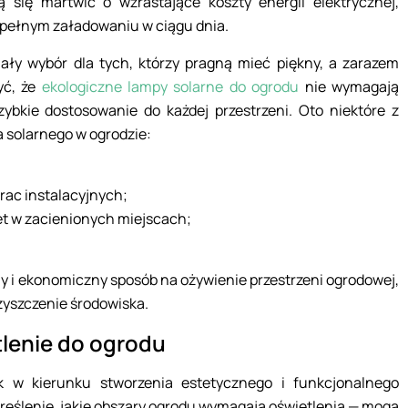
ą się martwić o wzrastające koszty energii elektrycznej,
 pełnym załadowaniu w ciągu dnia.
ały wybór dla tych, którzy pragną mieć piękny, a zarazem
yć, że
ekologiczne lampy solarne do ogrodu
nie wymagają
zybkie dostosowanie do każdej przestrzeni. Oto niektóre z
a solarnego w ogrodzie:
rac instalacyjnych;
t w zacienionych miejscach;
y i ekonomiczny sposób na ożywienie przestrzeni ogrodowej,
zyszczenie środowiska.
lenie do ogrodu
k w kierunku stworzenia estetycznego i funkcjonalnego
kreślenie, jakie obszary ogrodu wymagają oświetlenia — mogą