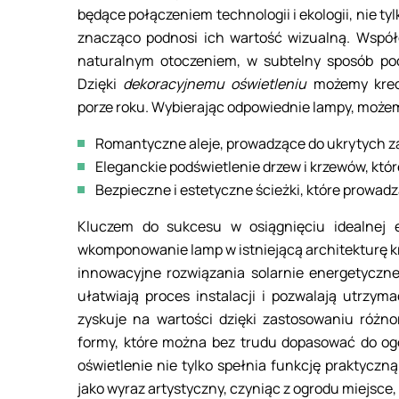
będące połączeniem technologii i ekologii, nie 
znacząco podnosi ich wartość wizualną. Wspó
naturalnym otoczeniem, w subtelny sposób podk
Dzięki
dekoracyjnemu oświetleniu
możemy kreow
porze roku. Wybierając odpowiednie lampy, może
Romantyczne aleje, prowadzące do ukrytych z
Eleganckie podświetlenie drzew i krzewów, któ
Bezpieczne i estetyczne ścieżki, które prowad
Kluczem do sukcesu w osiągnięciu idealnej e
wkomponowanie lamp w istniejącą architekturę k
innowacyjne rozwiązania solarnie energetyczne
ułatwiają proces instalacji i pozwalają utrzym
zyskuje na wartości dzięki zastosowaniu różn
formy, które można bez trudu dopasować do ogó
oświetlenie nie tylko spełnia funkcję praktyczn
jako wyraz artystyczny, czyniąc z ogrodu miejsce,