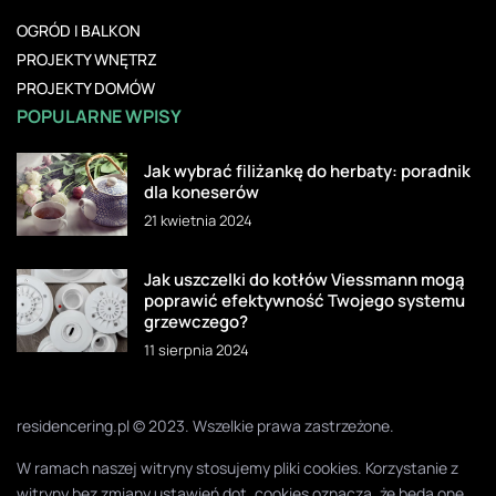
OGRÓD I BALKON
PROJEKTY WNĘTRZ
PROJEKTY DOMÓW
POPULARNE WPISY
Jak wybrać filiżankę do herbaty: poradnik
dla koneserów
21 kwietnia 2024
Jak uszczelki do kotłów Viessmann mogą
poprawić efektywność Twojego systemu
grzewczego?
11 sierpnia 2024
residencering.pl © 2023. Wszelkie prawa zastrzeżone.
W ramach naszej witryny stosujemy pliki cookies. Korzystanie z
witryny bez zmiany ustawień dot. cookies oznacza, że będą one