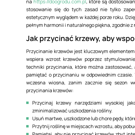
na
https://doogrodu.com.pl
, które są dostosowa
stosowanie się do tych zasad nie tylko zape
estetycznym wyglądem w każdej porze roku. Dzięk
pełnym harmonii i naturalnego piękna, zgodnie z
Jak przycinać krzewy, aby wsp
Przycinanie krzewów jest kluczowym elementem pi
wspiera wzrost krzewów poprzez stymulowanie
techniki przycinania, które można zastosować, 
pamiętać o przycinaniu w odpowiednim czasie.
wczesna wiosna, zanim zacznie się sezon we
przycinania krzewów:
Przycinaj krzewy narzędziami wysokiej jak
zminimalizować uszkodzenia rośliny.
Usuń martwe, uszkodzone lub chore pędy, któr
Przytnij roślinę w miejscach wzrostu, aby pobu
Pamiętaj, aby nie przycinać krzewów zbyt in