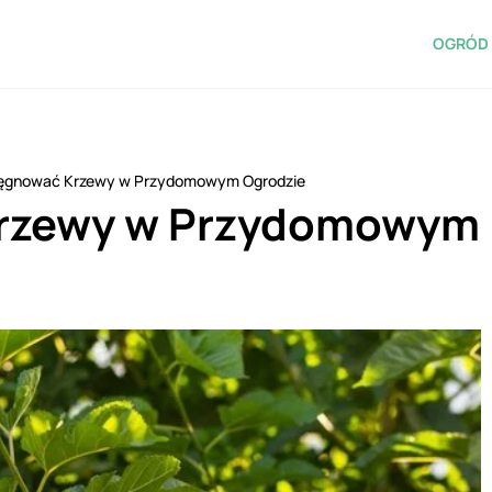
OGRÓD 
lęgnować Krzewy w Przydomowym Ogrodzie
Krzewy w Przydomowym