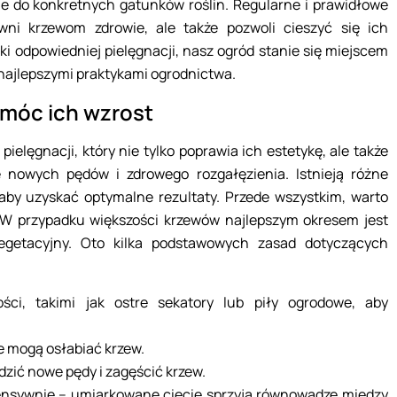
ne do konkretnych gatunków roślin. Regularne i prawidłowe
wni krzewom zdrowie, ale także pozwoli cieszyć się ich
i odpowiedniej pielęgnacji, nasz ogród stanie się miejscem
 najlepszymi praktykami ogrodnictwa.
omóc ich wzrost
elęgnacji, który nie tylko poprawia ich estetykę, ale także
 nowych pędów i zdrowego rozgałęzienia. Istnieją różne
aby uzyskać optymalne rezultaty. Przede wszystkim, warto
 W przypadku większości krzewów najlepszym okresem jest
getacyjny. Oto kilka podstawowych zasad dotyczących
ości, takimi jak ostre sekatory lub piły ogrodowe, aby
e mogą osłabiać krzew.
dzić nowe pędy i zagęścić krzew.
tensywnie – umiarkowane cięcie sprzyja równowadze między