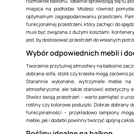
rozmiarów balkonu. Idealnie sprawdzają się tu p
miejsca na podłodze. Możesz również pomyśl
optymalnym zagospodarowaniu przestrzeni. Pamię
funkcjonalnej przestrzeni, który zachęci do spęd
musi być związana z dużymi kosztami. Kontenery,
jest, by dostosować przestrzeń do własnych potrz
Wybór odpowiednich mebli i d
Tworzenie przytulnej atmosfery na balkonie zac
dobrana sofa, stolik czy krzesła mogą zarówno pod
Starannie wykonane, wytrzymałe meble na 
atmosferyczne, ale także stanowić estetyczny e
Stwórz swoją przestrzeń – warto pamiętać o uro
rośliny czy kolorowe poduszki. Dobrze dobrany do
funkcjonalności – przykładowo lampiony mogą
meble, jak i dodatki powinny tworzyć spójną cało
Rośliny idealne na balkon