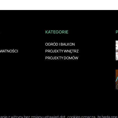
A
KATEGORIE
OGRÓD I BALKON
YWATNOŚCI
PROJEKTY WNĘTRZ
PROJEKTY DOMÓW
ystanie z witryny bez zmiany ustawień dot. cookies oznacza, że będą 