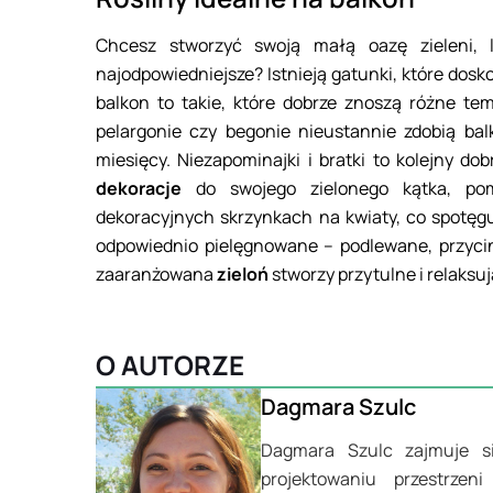
Chcesz stworzyć swoją małą oazę zieleni, 
najodpowiedniejsze? Istnieją gatunki, które dosk
balkon to takie, które dobrze znoszą różne tem
pelargonie czy begonie nieustannie zdobią ba
miesięcy. Niezapominajki i bratki to kolejny d
dekoracje
do swojego zielonego kątka, pom
dekoracyjnych skrzynkach na kwiaty, co spotęguj
odpowiednio pielęgnowane – podlewane, przycin
zaaranżowana
zieloń
stworzy przytulne i relaksu
O AUTORZE
Dagmara Szulc
Dagmara Szulc zajmuje si
projektowaniu przestrze