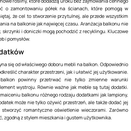
ionowe rośliny, które dodadzą uroku bez zajmowania cennego
eć o zamontowaniu półek na ścianach, które pomogą w
taj, że cel to stworzenie przytulnej, ale przede wszystkim
zania na balkonie jak najwięcej czasu. Aranżacja balkonu nie
 skrzynki i doniczki mogą pochodzić z recyklingu. Kluczowe
eb i pomysłów.
odatków
zyna się od właściwego doboru mebli na balkon. Odpowiednio
kreślić charakter przestrzeni, jak i ułatwić jej użytkowanie.
balkon powinny przetrwać nie tylko zmienne warunki
lement wystroju. Równie ważne jak meble są tutaj dodatki.
zmaiceniu balkonu różnego rodzaju dodatkami jak lampiony,
datek może nie tylko ożywić przestrzeń, ale także dodać jej
 stworzyć romantyczne oświetlenie wieczorami. Zarówno
ść, zgodną z stylem mieszkania i gustem użytkownika.