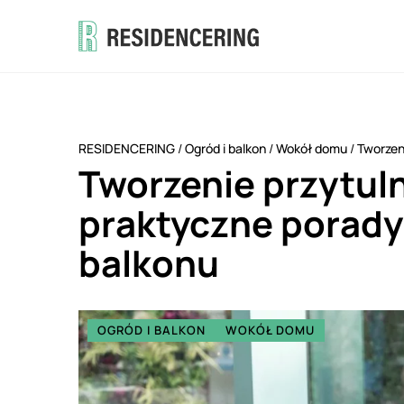
RESIDENCERING
/
Ogród i balkon
/
Wokół domu
/
Tworzen
Tworzenie przytuln
praktyczne porady
balkonu
OGRÓD I BALKON
WOKÓŁ DOMU