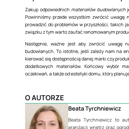
Zakup odpowiednich
materiałów budowlanych
j
Powinniśmy przede wszystkim zwrócić uwagę n
prowadzić do problemów w przyszłości, takich j
związku z tym warto zaufać renomowanym produc
Następnie, ważne jest aby zwrócić uwagę na
budowlanych. To istotne, jeśli zależy nam na 
kierować się dostępnością danej marki czy produk
dodatkowych materiałów. Końcowy wybór mate
oczekiwań, a także od estetyki domu, który plan
O AUTORZE
Beata Tyrchniewicz
Beata Tyrchniewicz to auto
aranżacji wnętrz oraz ogro