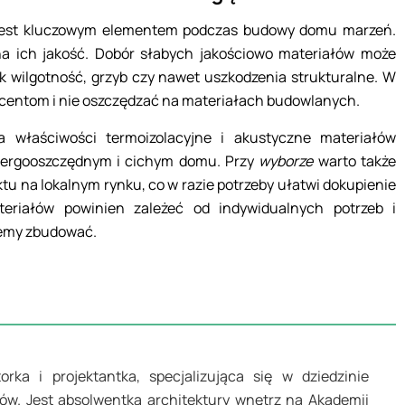
est kluczowym elementem podczas budowy domu marzeń.
a ich jakość. Dobór słabych jakościowo materiałów może
ak wilgotność, grzyb czy nawet uszkodzenia strukturalne. W
entom i nie oszczędzać na materiałach budowlanych.
 właściwości termoizolacyjne i akustyczne materiałów
energooszczędnym i cichym domu. Przy
wyborze
warto także
tu na lokalnym rynku, co w razie potrzeby ułatwi dokupienie
riałów powinien zależeć od indywidualnych potrzeb i
ujemy zbudować.
rka i projektantka, specjalizująca się w dziedzinie
dów. Jest absolwentką architektury wnętrz na Akademii