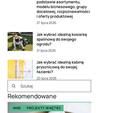
podstawie asortymentu,
modelu biznesowego, grupy
docelowej, rozpoznawalności
i oferty produktowej
27 lipca 2026
Jak wybrać idealną kosiarkę
spalinową do swojego
ogrodu?
21 lipca 2026
Jak wybrać idealną kabinę
prysznicową do swojej
łazienki?
20 lipca 2026
Rekomendowane
INNE
PROJEKTY WNĘTRZ