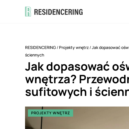
RESIDENCERING
/
Projekty wnętrz
/
Jak dopasować oświe
ściennych
Jak dopasować ośw
wnętrza? Przewod
sufitowych i ścien
PROJEKTY WNĘTRZ