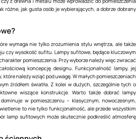
e czy z drewna i metalu może wprowadzić do pomieszczenia
tak różne, jak gusta osób je wybierających, a dobrze dobrany
towe?
óre wymaga nie tylko zrozumienia stylu wnętrza, ale także
oju czy wysokość sufitu. Lampy sufitowe, będące kluczowym
charakter pomieszczenia. Przy wyborze należy więc zwracać
ałościową koncepcję designu. Funkcjonalność lampy, jej
nty, które należy wziąć pod uwagę. W małych pomieszczeniach
ym źródłem światła. Z kolei w dużych, szczególnie tych o
fektowne wiszące konstrukcje. Warto także dobrać lampy
ki dominuje w pomieszczeniu – klasycznym, nowoczesnym,
ietlenie to nie tylko funkcjonalność, ale przede wszystkim
bór lamp sufitowych może skutecznie podkreślić atmosferę
mp ściennych