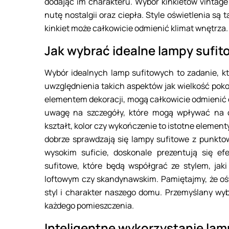
dodając im charakteru. Wybór kinkietów vintag
nutę nostalgii oraz ciepła. Style oświetlenia są 
kinkiet może całkowicie odmienić klimat wnętrza.
Jak wybrać idealne lampy sufi
Wybór idealnych lamp sufitowych to zadanie, kt
uwzględnienia takich aspektów jak wielkość pok
elementem dekoracji, mogą całkowicie odmienić 
uwagę na szczegóły, które mogą wpływać na c
kształt, kolor czy wykończenie to istotne eleme
dobrze sprawdzają się lampy sufitowe z punktow
wysokim suficie, doskonale prezentują się e
sufitowe, które będą współgrać ze stylem, ja
loftowym czy skandynawskim. Pamiętajmy, że ośw
styl i charakter naszego domu. Przemyślany wy
każdego pomieszczenia.
Inteligentne wykorzystanie la