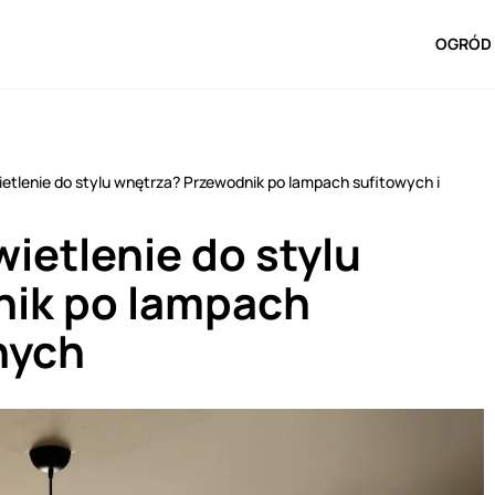
OGRÓD 
tlenie do stylu wnętrza? Przewodnik po lampach sufitowych i
ietlenie do stylu
nik po lampach
nych