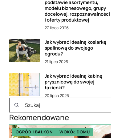
podstawie asortymentu,
modelu biznesowego, grupy
docelowej, rozpoznawalności
i oferty produktowej
27 lipca 2026
Jak wybrać idealną kosiarkę
spalinową do swojego
ogrodu?
21 lipca 2026
Jak wybrać idealną kabinę
prysznicową do swojej
łazienki?
20 lipca 2026
Rekomendowane
OGRÓD I BALKON
WOKÓŁ DOMU