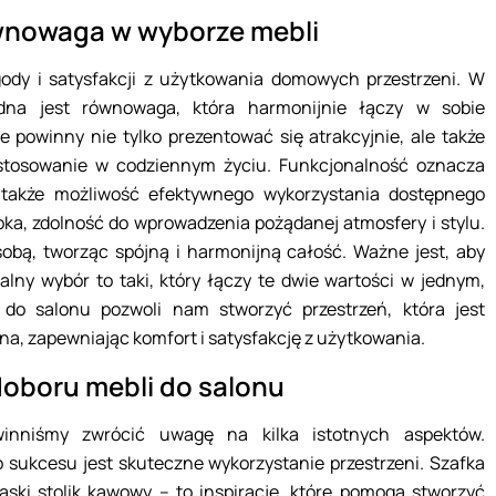
ównowaga w wyborze mebli
ody i satysfakcji z użytkowania domowych przestrzeni. W
dna jest równowaga, która harmonijnie łączy w sobie
e powinny nie tylko prezentować się atrakcyjnie, ale także
astosowanie w codziennym życiu. Funkcjonalność oznacza
 także możliwość efektywnego wykorzystania dostępnego
oka, zdolność do wprowadzenia pożądanej atmosfery i stylu.
 sobą, tworząc spójną i harmonijną całość. Ważne jest, aby
lny wybór to taki, który łączy te dwie wartości w jednym,
do salonu pozwoli nam stworzyć przestrzeń, która jest
na, zapewniając komfort i satysfakcję z użytkowania.
 doboru mebli do salonu
winniśmy zwrócić uwagę na kilka istotnych aspektów.
o sukcesu jest skuteczne wykorzystanie przestrzeni. Szafka
 wąski stolik kawowy – to inspiracje, które pomogą stworzyć