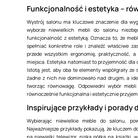
Funkcjonalność i estetyka – r
Wystrój salonu ma kluczowe znaczenie dla wyg
wyborze niewielkich mebli do salonu niezbę
funkcjonalność z estetyką. Oznacza to, że mebl
spełniać konkretne role i znaleźć właściwe z
przede wszystkim ergonomię, praktyczność, a
miejsca. Estetyka natomiast to przyjemność dla 
Istotą jest, aby oba te elementy współgrały ze
żadne z nich nie dominowało nad drugim, a idea
tworząc równowagę. Odpowiedni wybór mebli 
równocześnie funkcjonalna i estetycznie przyjem
Inspirujące przykłady i porady
Wybierając niewielkie meble do salonu, po
Najważniejsze przykłady pokazują, że kluczem d
na niewielki telewizor, niska półka na książki,