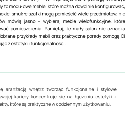
łady to modułowe meble, które można dowolnie konfigurować,
sokie, smukłe szafki mogą pomieścić wiele przedmiotów, nie
tów mówią jasno – wybieraj meble wielofunkcyjne, które
ować pomieszczenia. Pamiętaj, że mały salon nie oznacza
e dobrane przykłady mebli oraz praktyczne porady pomogą Ci
ąc z estetyki i funkcjonalności.
się aranżacją wnętrz tworząc funkcjonalne i stylowe
swojej kariery koncentruje się na łączeniu estetyki z
jekty, które są praktyczne w codziennym użytkowaniu.