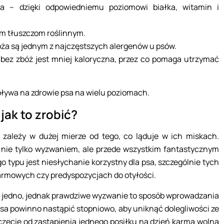
 – dzięki odpowiedniemu poziomowi białka, witamin i
wym tłuszczom roślinnym.
oża są jednym z najczęstszych alergenów u psów.
 bez zbóż jest mniej kaloryczna, przez co pomaga utrzymać
pływa na zdrowie psa na wielu poziomach.
jak to zrobić?
ależy w dużej mierze od tego, co ląduje w ich miskach.
 nie tylko wyzwaniem, ale przede wszystkim fantastycznym
o typu jest niesłychanie korzystny dla psa, szczególnie tych
armowych czy predyspozycjach do otyłości.
to jedno, jednak prawdziwe wyzwanie to sposób wprowadzania
psa powinno nastąpić stopniowo, aby uniknąć dolegliwości ze
zęcie od zastąpienia jednego posiłku na dzień karmą wolną