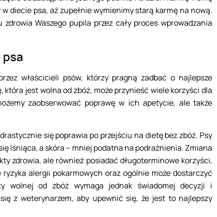
my w diecie psa, aż zupełnie wymienimy starą karmę na nową.
u zdrowia Waszego pupila przez cały proces wprowadzania
 psa
przez właścicieli psów, którzy pragną zadbać o najlepsze
 która jest wolna od zbóż, może przynieść wiele korzyści dla
 możemy zaobserwować poprawę w ich apetycie, ale także
rastycznie się poprawia po przejściu na dietę bez zbóż. Psy
e się lśniąca, a skóra – mniej podatna na podrażnienia. Zmiana
kty zdrowia, ale również posiadać długoterminowe korzyści,
ie ryzyka alergii pokarmowych oraz ogólnie może dostarczyć
ety wolnej od zbóż wymaga jednak świadomej decyzji i
ię z weterynarzem, aby upewnić się, że jest to najlepszy