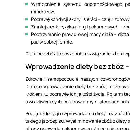
Wzmocnienie systemu odpornościowego psa
minerałów.
Poprawę kondycji skóry i sierści – dzięki zdro
Zmniejszenie ryzyka alergii pokarmowych – zb
Podtrzymanie prawidłowej masy ciała – dieta
psa w dobrej formie.
Dieta bez zbóż to doskonałe rozwiązanie, które w
Wprowadzenie diety bez zbóż – 
Zdrowie i samopoczucie naszych czworonogów z
Dlatego wprowadzenie diety bez zbóż, może być
krokiem ku poprawie ich jakości życia. Pokarm teg
o wrażliwym systemie trawiennym, alergiach pok
Podjęcie decyzji o wprowadzeniu diety bez zbóż 
takiego jadłospisu. Wyeliminowanie zbóż z diety 
strony przewodu pokarmowego. Zaleca się rozpoc