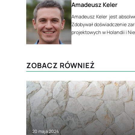
Amadeusz Keler
Amadeusz Keler jest absol
Zdobywał doświadczenie zaró
projektowych w Holandii i N
ZOBACZ RÓWNIEŻ
20 maja 2024