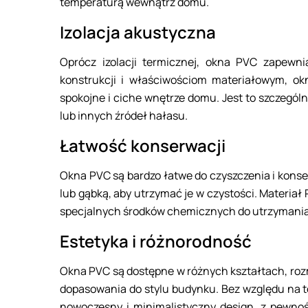
temperaturą wewnątrz domu.
Izolacja akustyczna
Oprócz izolacji termicznej, okna PVC zapewnia
konstrukcji i właściwościom materiałowym, ok
spokojne i ciche wnętrze domu. Jest to szczególn
lub innych źródeł hałasu.
Łatwość konserwacji
Okna PVC są bardzo łatwe do czyszczenia i konse
lub gąbką, aby utrzymać je w czystości. Materia
specjalnych środków chemicznych do utrzymania 
Estetyka i różnorodność
Okna PVC są dostępne w różnych kształtach, rozm
dopasowania do stylu budynku. Bez względu na to,
nowoczesny i minimalistyczny design, z pewnoś