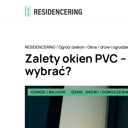
RESIDENCERING
/
Ogród i balkon
/
Okna
/
drzwi i ogrodze
Zalety okien PVC –
wybrać?
OGRÓD I BALKON
OKNA, DRZWI I OGRODZENI