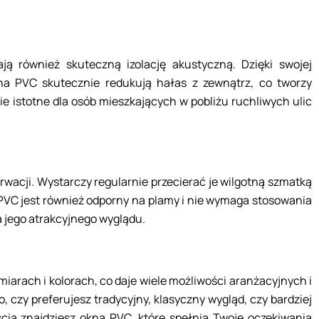
ją również skuteczną izolację akustyczną. Dzięki swojej
na PVC skutecznie redukują hałas z zewnątrz, co tworzy
ie istotne dla osób mieszkających w pobliżu ruchliwych ulic
rwacji. Wystarczy regularnie przecierać je wilgotną szmatką
ł PVC jest również odporny na plamy i nie wymaga stosowania
jego atrakcyjnego wyglądu.
iarach i kolorach, co daje wiele możliwości aranżacyjnych i
 czy preferujesz tradycyjny, klasyczny wygląd, czy bardziej
cią znajdziesz okna PVC, które spełnią Twoje oczekiwania