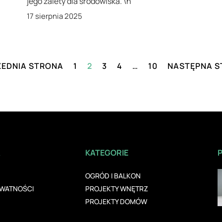
jego zalety dla środowiska. \n
17 sierpnia 2025
ZEDNIA STRONA
1
2
3
4
…
10
NASTĘPNA S
A
KATEGORIE
OGRÓD I BALKON
YWATNOŚCI
PROJEKTY WNĘTRZ
PROJEKTY DOMÓW