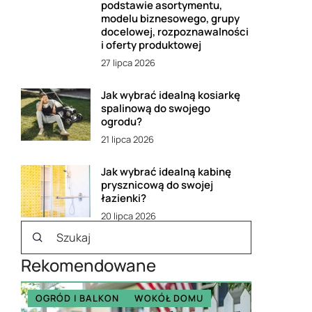
podstawie asortymentu,
modelu biznesowego, grupy
docelowej, rozpoznawalności
i oferty produktowej
27 lipca 2026
Jak wybrać idealną kosiarkę
spalinową do swojego
ogrodu?
21 lipca 2026
Jak wybrać idealną kabinę
prysznicową do swojej
łazienki?
20 lipca 2026
Rekomendowane
OGRÓD I BALKON
WOKÓŁ DOMU