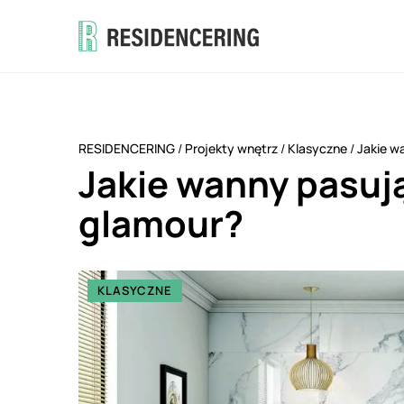
RESIDENCERING
/
Projekty wnętrz
/
Klasyczne
/
Jakie w
Jakie wanny pasują
glamour?
KLASYCZNE