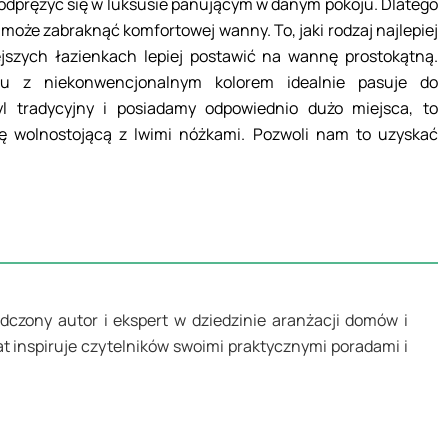
y odprężyć się w luksusie panującym w danym pokoju. Dlatego
 może zabraknąć komfortowej wanny. To, jaki rodzaj najlepiej
ejszych łazienkach lepiej postawić na wannę prostokątną.
iu z niekonwencjonalnym kolorem idealnie pasuje do
yl tradycyjny i posiadamy odpowiednio dużo miejsca, to
ę wolnostojącą z lwimi nóżkami. Pozwoli nam to uzyskać
dczony autor i ekspert w dziedzinie aranżacji domów i
at inspiruje czytelników swoimi praktycznymi poradami i