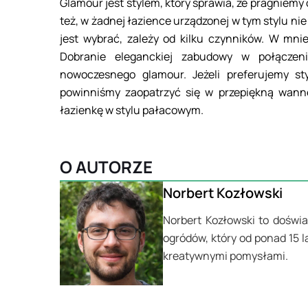
Glamour jest stylem, który sprawia, że pragniem
też, w żadnej łazience urządzonej w tym stylu nie
jest wybrać, zależy od kilku czynników. W mni
Dobranie eleganckiej zabudowy w połączen
nowoczesnego glamour. Jeżeli preferujemy st
powinniśmy zaopatrzyć się w przepiękną wann
łazienkę w stylu pałacowym.
O AUTORZE
Norbert Kozłowski
Norbert Kozłowski to doświa
ogródów, który od ponad 15 l
kreatywnymi pomysłami.