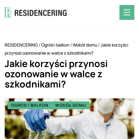
RESIDENCERING
/
Ogród i balkon
/
Wokół domu
/
Jakie korzyści
przynosi ozonowanie w walce z szkodnikami?
Jakie korzyści przynosi
ozonowanie w walce z
szkodnikami?
OGRÓD I BALKON
WOKÓŁ DOMU