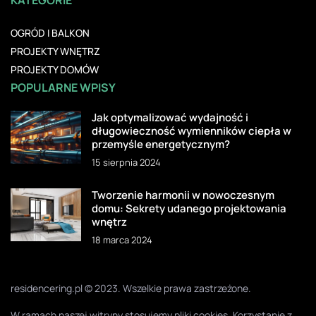
KATEGORIE
OGRÓD I BALKON
PROJEKTY WNĘTRZ
PROJEKTY DOMÓW
POPULARNE WPISY
Jak optymalizować wydajność i
długowieczność wymienników ciepła w
przemyśle energetycznym?
15 sierpnia 2024
Tworzenie harmonii w nowoczesnym
domu: Sekrety udanego projektowania
wnętrz
18 marca 2024
residencering.pl © 2023. Wszelkie prawa zastrzeżone.
W ramach naszej witryny stosujemy pliki cookies. Korzystanie z