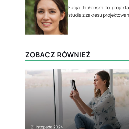
Łucja Jabłońska to projekt
studia z zakresu projektowan
ZOBACZ RÓWNIEŻ
21 listopada 2024