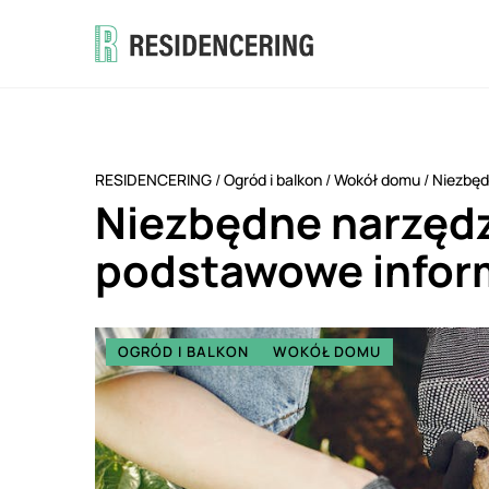
RESIDENCERING
/
Ogród i balkon
/
Wokół domu
/
Niezbęd
Niezbędne narzędz
podstawowe infor
OGRÓD I BALKON
WOKÓŁ DOMU