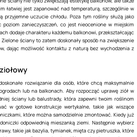
e ściany nie tylko zwiększają estetykę balkonów, ale także
im łatwiej jest zapanować nad temperaturą, szczególnie w
ają przyjemne uczucie chłodu. Poza tym rośliny służą jako
ąc poziom zanieczyszczeń, co jest nieocenione w miejskim
anach dodaje charakteru każdemu balkonowi, przekształcając
. Zielone ściany to zatem doskonały sposób na zwiększenie
ów, dając możliwość kontaktu z naturą bez wychodzenia z
 ziołowy
doskonałe rozwiązanie dla osób, które chcą maksymalnie
ogrodach lub na balkonach. Aby rozpocząć uprawę ziół w
niej ściany lub balustrady, która zapewni twoim roślinom
wać w gotowe konstrukcje wertykalne, takie jak wiszące
oniczkami, które można samodzielnie zmontować. Kiedy już
 doniczki odpowiednią mieszanką ziemi. Następnie wybierz
rawy, takie jak bazylia, tymianek, mięta czy pietruszka, które