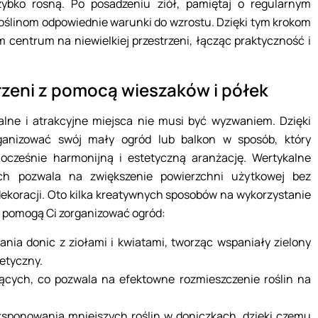
szybko rosną. Po posadzeniu ziół, pamiętaj o regularnym
oślinom odpowiednie warunki do wzrostu. Dzięki tym krokom
m centrum na niewielkiej przestrzeni, łącząc praktyczność i
rzeni z pomocą wieszaków i półek
alne i atrakcyjne miejsca nie musi być wyzwaniem. Dzięki
ganizować swój mały ogród lub balkon w sposób, który
ocześnie harmonijną i estetyczną aranżację. Wertykalne
ych pozwala na zwiększenie powierzchni użytkowej bez
 dekoracji. Oto kilka kreatywnych sposobów na wykorzystanie
e pomogą Ci zorganizować ogród:
ia donic z ziołami i kwiatami, tworząc wspaniały zielony
tetyczny.
zących, co pozwala na efektowne rozmieszczenie roślin na
ksponowania mniejszych roślin w doniczkach, dzięki czemu