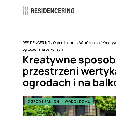
RESIDENCERING
/
Ogród i balkon
/
Wokół domu
/
Kreatyw
ogrodach i na balkonach
Kreatywne sposob
przestrzeni werty
ogrodach i na bal
OGRÓD I BALKON
WOKÓŁ DOMU