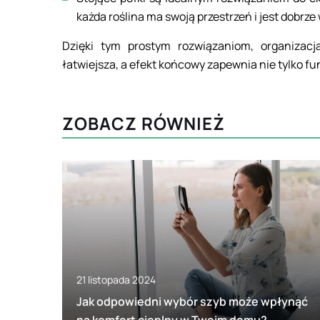
każda roślina ma swoją przestrzeń i jest dobrze
Dzięki tym prostym rozwiązaniom, organizacj
łatwiejsza, a efekt końcowy zapewnia nie tylko fun
ZOBACZ RÓWNIEŻ
21 listopada 2024
Jak odpowiedni wybór szyb może wpłynąć
na komfort cieplny w Twoim domu?