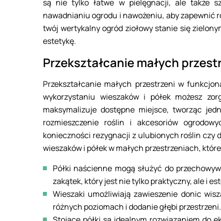
są nie tylko łatwe w pielęgnacji, ale także 
nawadnianiu ogrodu i nawożeniu, aby zapewnić r
twój wertykalny ogród ziołowy stanie się zielony
estetykę.
Przekształcanie małych przest
Przekształcanie małych przestrzeni w funkcjon
wykorzystaniu wieszaków i półek możesz zor
maksymalizuje dostępne miejsce, tworząc jedn
rozmieszczenie roślin i akcesoriów ogrodow
konieczności rezygnacji z ulubionych roślin czy
wieszaków i półek w małych przestrzeniach, któr
Półki naścienne mogą służyć do przechowywan
zakątek, który jest nie tylko praktyczny, ale i es
Wieszaki umożliwiają zawieszenie donic wis
różnych poziomach i dodanie głębi przestrzeni.
Stojące półki są idealnym rozwiązaniem do e