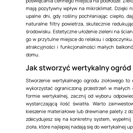
poświęcania cennego miejsca na podłodze. Zielon
mają pozytywny wpływ na mikroklimat. Dzięki n
upalne dni, gdy rośliny pochłaniając ciepło, d
naturalne filtry powietrza, skutecznie redukuj
środowisku. Estetyczne ułożenie zieleni na ści
go w przytulne miejsce do relaksu i odpoczynku
atrakcyjności i funkcjonalności małych balkon
domu.
Jak stworzyć wertykalny ogród
Stworzenie wertykalnego ogrodu ziołowego to 
wykorzystać ograniczoną przestrzeń w małych 
formie wertykalnej, zacznij od wyboru odpowied
wystarczającą ilość światła. Warto zainwesto
kieszenie materiałowe lub drewniane palety z d
zdecydujesz się na konkretny system, wypełnij
zioła, które najlepiej nadają się do wertykalnej up