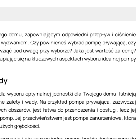
o domu, zapewniającym odpowiedni przepływ i ciśnienie
 wyzwaniem. Czy powinieneś wybrać pompę pływającą, czy
wziąć pod uwagę przy wyborze? Jaka jest wartość za cenę?
skupiając się na kluczowych aspektach wyboru idealnej pompy
dy
a wyboru optymalnej jednostki dla Twojego domu. Istnieją
ne zalety i wady. Na przykład pompa pływająca, zazwyczaj
 obszarów, jest łatwa do przenoszenia i obsługi, lecz jej
w pomp. Jej przeciwieństwem jest pompa zanurzeniowa, która
użych głębokości.
osowania i nie zawsze jedna pompa będzie dostosowana do