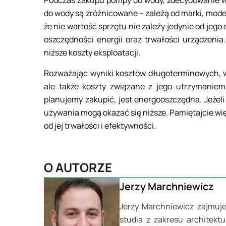
Podczas zakupu pompy do wody, zdecydowanie w
do wody są zróżnicowane – zależą od marki, mode
że nie wartość sprzętu nie zależy jedynie od jeg
oszczędności energii oraz trwałości urządzenia
niższe koszty eksploatacji.
Rozważając wyniki kosztów długoterminowych, wa
ale także koszty związane z jego utrzymaniem
planujemy zakupić, jest energooszczędna. Jeżeli
używania mogą okazać się niższe. Pamiętajcie więc
od jej trwałości i efektywności.
O AUTORZE
Jerzy Marchniewicz
Jerzy Marchniewicz zajmuje
studia z zakresu architekt