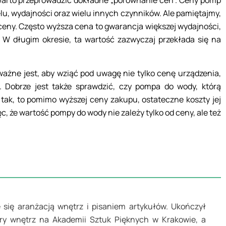
arto przeprowadzić dokładne „porównanie cen”. Ceny pomp
lu, wydajności oraz wielu innych czynników. Ale pamiętajmy,
o ceny. Często wyższa cena to gwarancja większej wydajności,
. W długim okresie, ta wartość zazwyczaj przekłada się na
żne jest, aby wziąć pod uwagę nie tylko cenę urządzenia,
. Dobrze jest także sprawdzić, czy pompa do wody, którą
 tak, to pomimo wyższej ceny zakupu, ostateczne koszty jej
, że wartość pompy do wody nie zależy tylko od ceny, ale też
 się aranżacją wnętrz i pisaniem artykułów. Ukończył
ury wnętrz na Akademii Sztuk Pięknych w Krakowie, a