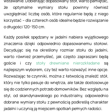
wstawanie. Dobierając dopasowany stół, warto pamiętać,
że optymalne wymiary stołu powinny również
uwzględniać liczbę osób, które regularnie będą z niego
korzystać – dla czterech osób idealne będzie rozwiązanie
o długości 120-150 cm.
Każdy posiłek spędzany w jadalni nabiera wyjątkowego
znaczenia dzięki odpowiednio dopasowanemu stołowi.
Decydując się na określony rozmiar stołu do jadalni,
warto również przemyśleć, jak często zapraszani będą
goście i czy
stoły drewniane nierozkładane
są
najlepszym wyborem, czy też warto rozważyć inne opcje.
Rozważając te czynniki, można z łatwością znaleźć stół,
który nie tylko pasuje do wnętrza, ale także dostosowuje
się do codziennych potrzeb domowników. Bez względu na
styl, od skandynawskiego po industrialny, odpowiednio
dobrane wymiary stołu z pewnością podkreślą charakter
jadalni i uczynią ją miejscem spotkań pełnych radości.