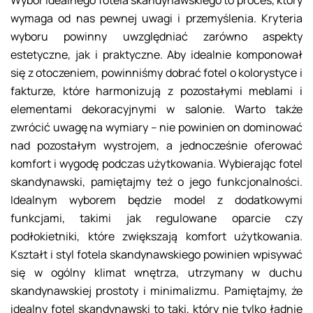
Wybór idealnego fotela skandynawskiego to proces, który
wymaga od nas pewnej uwagi i przemyślenia. Kryteria
wyboru powinny uwzględniać zarówno aspekty
estetyczne, jak i praktyczne. Aby idealnie komponował
się z otoczeniem, powinniśmy dobrać fotel o kolorystyce i
fakturze, które harmonizują z pozostałymi meblami i
elementami dekoracyjnymi w salonie. Warto także
zwrócić uwagę na wymiary – nie powinien on dominować
nad pozostałym wystrojem, a jednocześnie oferować
komfort i wygodę podczas użytkowania. Wybierając fotel
skandynawski, pamiętajmy też o jego funkcjonalności.
Idealnym wyborem będzie model z dodatkowymi
funkcjami, takimi jak regulowane oparcie czy
podłokietniki, które zwiększają komfort użytkowania.
Kształt i styl fotela skandynawskiego powinien wpisywać
się w ogólny klimat wnętrza, utrzymany w duchu
skandynawskiej prostoty i minimalizmu. Pamiętajmy, że
idealny fotel skandynawski to taki, który nie tylko ładnie