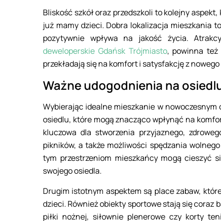
Bliskość szkół oraz przedszkoli to kolejny aspekt
już mamy dzieci. Dobra lokalizacja mieszkania to 
pozytywnie wpływa na jakość życia. Atrakcy
deweloperskie Gdańsk Trójmiasto
, powinna też
przekładają się na komfort i satysfakcję z nowego
Ważne udogodnienia na osiedl
Wybierając idealne mieszkanie w nowoczesnym o
osiedlu, które mogą znacząco wpłynąć na komfor
kluczowa dla stworzenia przyjaznego, zdrowego
pikników, a także możliwości spędzania wolnego
tym przestrzeniom mieszkańcy mogą cieszyć się
swojego osiedla.
Drugim istotnym aspektem są place zabaw, które
dzieci. Również obiekty sportowe stają się coraz
piłki nożnej, siłownie plenerowe czy korty te