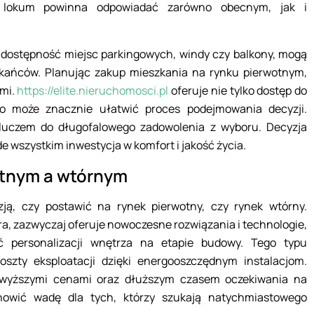
ć lokum powinna odpowiadać zarówno obecnym, jak i
 dostępność miejsc parkingowych, windy czy balkony, mogą
ańców. Planując zakup mieszkania na rynku pierwotnym,
ami.
https://elite.nieruchomosci.pl
oferuje nie tylko dostęp do
co może znacznie ułatwić proces podejmowania decyzji.
kluczem do długofalowego zadowolenia z wyboru. Decyzja
e wszystkim inwestycja w komfort i jakość życia.
otnym a wtórnym
ją, czy postawić na rynek pierwotny, czy rynek wtórny.
a, zazwyczaj oferuje nowoczesne rozwiązania i technologie,
ść personalizacji wnętrza na etapie budowy. Tego typu
szty eksploatacji dzięki energooszczędnym instalacjom.
z wyższymi cenami oraz dłuższym czasem oczekiwania na
owić wadę dla tych, którzy szukają natychmiastowego