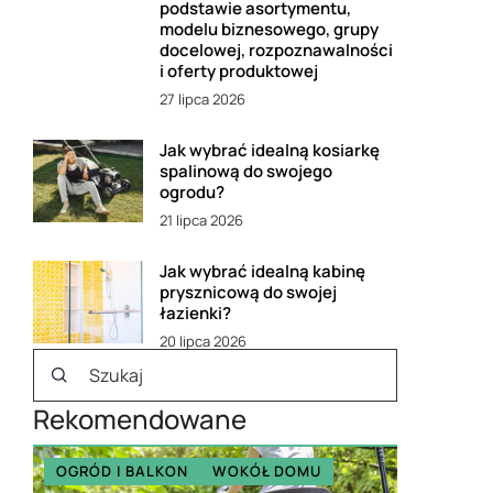
podstawie asortymentu,
modelu biznesowego, grupy
docelowej, rozpoznawalności
i oferty produktowej
27 lipca 2026
Jak wybrać idealną kosiarkę
spalinową do swojego
ogrodu?
21 lipca 2026
Jak wybrać idealną kabinę
prysznicową do swojej
łazienki?
20 lipca 2026
Rekomendowane
OGRÓD I BALKON
WOKÓŁ DOMU