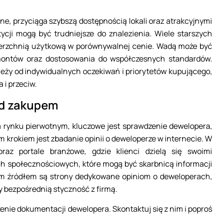
ne, przyciąga szybszą dostępnością lokali oraz atrakcyjnymi
ycji mogą być trudniejsze do znalezienia. Wiele starszych
ierzchnią użytkową w porównywalnej cenie. Wadą może być
montów oraz dostosowania do współczesnych standardów.
ży od indywidualnych oczekiwań i priorytetów kupującego,
 i przeciw.
ed zakupem
a rynku pierwotnym, kluczowe jest sprawdzenie dewelopera,
m krokiem jest zbadanie opinii o deweloperze w internecie. W
raz portale branżowe, gdzie klienci dzielą się swoimi
h społecznościowych, które mogą być skarbnicą informacji
ym źródłem są strony dedykowane opiniom o deweloperach,
y bezpośrednią styczność z firmą.
nie dokumentacji dewelopera. Skontaktuj się z nim i poproś