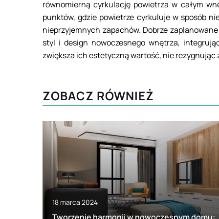
równomierną cyrkulację powietrza w całym wn
punktów, gdzie powietrze cyrkuluje w sposób ni
nieprzyjemnych zapachów. Dobrze zaplanowane 
styl i design nowoczesnego wnętrza, integrują
zwiększa ich estetyczną wartość, nie rezygnując 
ZOBACZ RÓWNIEŻ
18 marca 2024
Tworzenie harmonii w nowoczesnym domu: