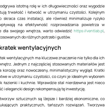
ż odgrywa istotną rolę w ich długowieczności oraz wygodzie
ują trwałość i łatwość w utrzymaniu czystości. Kolejnym
 skraca czas instalacji, ale również minimalizuje ryzyko
wpływają na efektywność rozprowadzania powietrza w
ie dla swojego wnętrza, warto odwiedzić
https://ventlab.pl
,
stosowanych do różnych potrzeb i gustów.
 kratek wentylacyjnych
tek wentylacyjnych ma kluczowe znaczenie nie tylko dla ich
 wnętrz. Jednym z najczęściej stosowanych materiałów jest
 korozję oraz nowoczesny, minimalistyczny wygląd. Kratki
łatwe w utrzymaniu czystości, co czyni je idealnym wyborem
ak łazienki i kuchnie. Wprawdzie stal nierdzewna jest nieco
ść i elegancki design rekompensują tę inwestycję.
tworzyw sztucznych są lżejsze i bardziej ekonomiczne, co
kających praktycznych, tańszych rozwiązań. Tworzywa