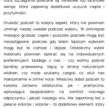
noce szczególnie polecane są flanelowe lub satynowe
wersje, które zapewnią dodatkowe uczucie ciepła i
przytulności.
Grubość pościeli to kolejny aspekt, który nie powinien
umknąć naszej uwadze podczas wyboru. W zimniejsze
miesiące grubsze, ciepłe i puszyste pościele mogą być
niezastąpione, podczas gdy latem lepszym wyborem
mogą być te cieńsze i lżejsze. Ostateczny wybór
materiału powinien opierać się na indywidualnych
preferencjach każdego z nas – czy wolimy pościel
bardziej przewiewną, idącą w stronę naturalnych
włókien, czy może szukamy czegoś, co otuli nas
maksymalnie w zimne noce. Właściwy dobór pościeli to
kwestia zarówno estetyczna, jak i praktyczna,
wpływająca bezpośrednio na komfort nocnego
odpoczynku i jakość naszego snu. Nie zapominaj też o
palecie kolorów i wzorów – to dodatkowy element, który