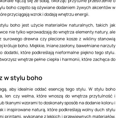
oskonale łączą się ze sobą, tworząc przytulne przestrzenie o
tylu boho często są ożywiane dodaniem żywych akcentów w
óre przyciągają wzrok i dodają wnętrzu energii.
ylu boho jest użycie materiałów naturalnych, takich jak
rowce nie tylko wprowadzają do wnętrza elementy natury, ale
 z surowego drewna czy plecione kosze z wikliny stanowią
ej króluje boho. Miękkie, lniane zasłony, bawełniane narzuty
o dodatki, które podkreślają nieformalne piękno tego stylu.
tworzysz wnętrze pełne ciepła i harmonii, które zachęca do
z w stylu boho
gą, aby idealnie oddać esencję tego stylu. W stylu boho
a, len czy wełna, które wnoszą do wnętrza przytulność i
ub tkanymi wzorami to doskonały sposób na dodanie koloru i
ak i inspirowane naturą, które podkreślają wolny duch stylu
mi printami, wykonane z lekkich i przewiewnych materiałów,