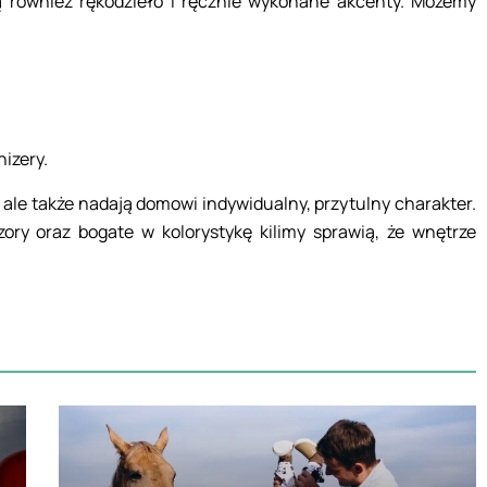
również rękodzieło i ręcznie wykonane akcenty. Możemy
izery.
, ale także nadają domowi indywidualny, przytulny charakter.
ory oraz bogate w kolorystykę kilimy sprawią, że wnętrze