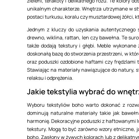
zieleni, terakoty i delikatnego różu. Te kolory d
unikalnym charakterze. Wnętrza utrzymane w s
postaci turkusu, koralu czy musztardowej żółci, kt
Jednym z kluczy do uzyskania autentycznego st
drewno, wiklina, rattan, len czy bawełna. Te su
także dodają tekstury i głębi. Meble wykonane
doskonałą bazę do stworzenia przestrzeni, w któr
oraz poduszki ozdobione haftami czy frędzlami t
Stawiając na materiały nawiązujące do natury, s
relaksu i odprężenia.
Jakie tekstylia wybrać do wnętr
Wyboru tekstyliów boho warto dokonać z rozwa
dominują naturalne materiały takie jak bawełn
harmonię. Dekoracyjne poduszki z haftowanymi l
tekstury. Mogą to być zarówno wzory etniczne, j
boho. Zasłony w żywych kolorach lub z delikatny