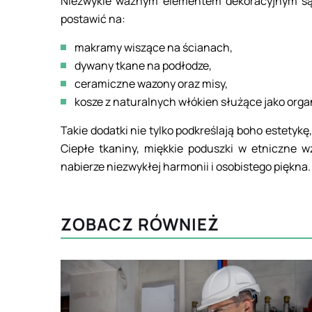
Niezwykle ważnym elementem dekoracyjnym są 
postawić na:
makramy wiszące na ścianach,
dywany tkane na podłodze,
ceramiczne wazony oraz misy,
kosze z naturalnych włókien służące jako organ
Takie dodatki nie tylko podkreślają boho estetykę
Ciepłe tkaniny, miękkie poduszki w etniczne wz
nabierze niezwykłej harmonii i osobistego piękna.
ZOBACZ RÓWNIEŻ