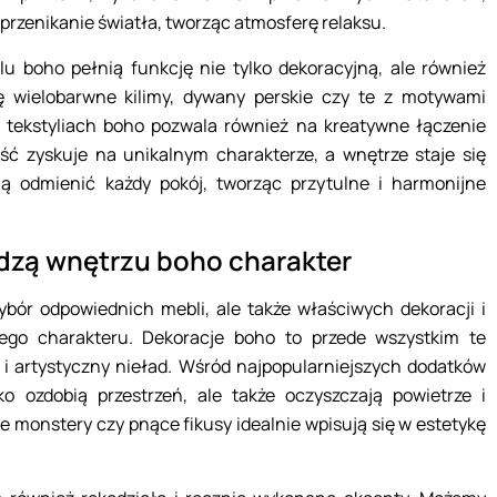
przenikanie światła, tworząc atmosferę relaksu.
 boho pełnią funkcję nie tylko dekoracyjną, ale również
ię wielobarwne kilimy, dywany perskie czy te z motywami
 tekstyliach boho pozwala również na kreatywne łączenie
ść zyskuje na unikalnym charakterze, a wnętrze staje się
ią odmienić każdy pokój, tworząc przytulne i harmonijne
adzą wnętrzu boho charakter
ybór odpowiednich mebli, ale także właściwych dekoracji i
wego charakteru. Dekoracje boho to przede wszystkim te
i artystyczny nieład. Wśród najpopularniejszych dodatków
ko ozdobią przestrzeń, ale także oczyszczają powietrze i
ie monstery czy pnące fikusy idealnie wpisują się w estetykę