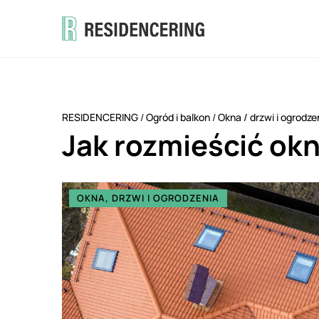
RESIDENCERING
/
Ogród i balkon
/
Okna
/
drzwi i ogrodze
Jak rozmieścić ok
OKNA, DRZWI I OGRODZENIA