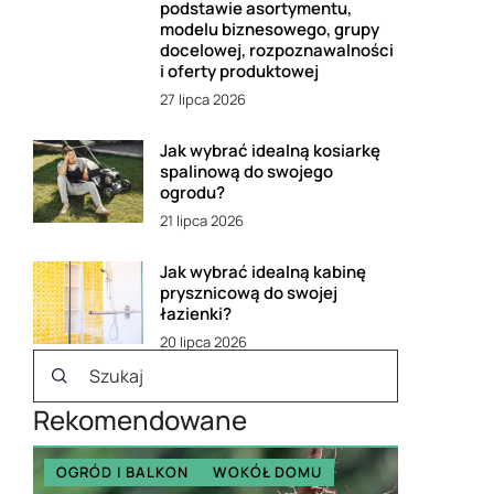
podstawie asortymentu,
modelu biznesowego, grupy
docelowej, rozpoznawalności
i oferty produktowej
27 lipca 2026
Jak wybrać idealną kosiarkę
spalinową do swojego
ogrodu?
21 lipca 2026
Jak wybrać idealną kabinę
prysznicową do swojej
łazienki?
20 lipca 2026
Rekomendowane
OGRÓD I BALKON
WOKÓŁ DOMU