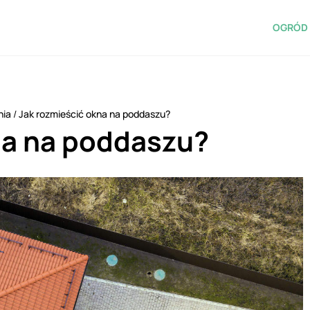
OGRÓD 
nia
/
Jak rozmieścić okna na poddaszu?
na na poddaszu?